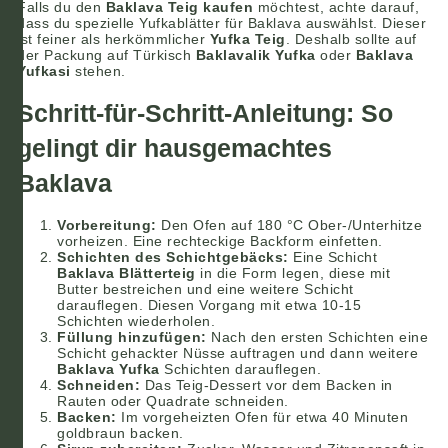
Falls du den
Baklava Teig kaufen
möchtest, achte darauf,
dass du spezielle Yufkablätter für Baklava auswählst. Dieser
ist feiner als herkömmlicher
Yufka Teig
. Deshalb sollte auf
der Packung auf Türkisch
Baklavalik Yufka
oder
Baklava
Yufkasi
stehen.
Schritt-für-Schritt-Anleitung: So
gelingt dir hausgemachtes
Baklava
Vorbereitung:
Den Ofen auf 180 °C Ober-/Unterhitze
vorheizen. Eine rechteckige Backform einfetten.
Schichten des Schichtgebäcks:
Eine Schicht
Baklava Blätterteig
in die Form legen, diese mit
Butter bestreichen und eine weitere Schicht
darauflegen. Diesen Vorgang mit etwa 10-15
Schichten wiederholen.
Füllung hinzufügen:
Nach den ersten Schichten eine
Schicht gehackter Nüsse auftragen und dann weitere
Baklava Yufka
Schichten darauflegen.
Schneiden:
Das Teig-Dessert vor dem Backen in
Rauten oder Quadrate schneiden.
Backen:
Im vorgeheizten Ofen für etwa 40 Minuten
goldbraun backen.