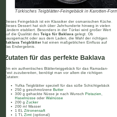
Türkisches Teigblätter-Feingebäck in Karotten-For
Dieses Feingebäck ist ein Klassiker der osmanischen Küche.
Dieses Dessert hat sich über Jahrhunderte hinweg in vielen
Ländern etabliert. Besonders in der Türkei wird großer Wert
auf die Qualität des
Teigs für Baklava
gelegt. Ob
hausgemacht oder aus dem Laden, die Wahl der richtigen
Baklava Teigblätter
hat einen maßgeblichen Einfluss auf
das Endergebnis.
Zutaten für das perfekte Baklava
Um ein authentisches Blätterteiggebäck für das Ramadan-
Fest zuzubereiten, benötigt man vor allem die richtigen
Zutaten:
Yufka Teigblätter speziell für das süße Schichtgebäck
250 g geschmolzene
Butter
300 g gehackte Nüsse je nach Wunsch
Pistazien
,
Haselnüsse
oder
Walnüsse
200 g
Zucker
200 ml Wasser
1 EL
Zitronensaft
1 TL
Zimt
(optional)