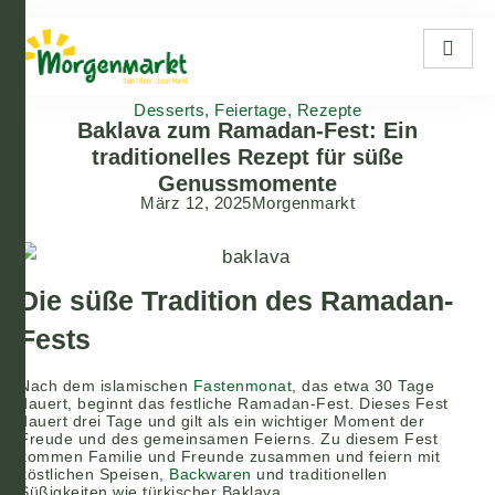
Desserts
,
Feiertage
,
Rezepte
Baklava zum Ramadan-Fest: Ein
traditionelles Rezept für süße
Genussmomente
März 12, 2025
Morgenmarkt
Die süße Tradition des Ramadan-
Fests
Nach dem islamischen
Fastenmonat
, das etwa 30 Tage
dauert, beginnt das festliche Ramadan-Fest. Dieses Fest
dauert drei Tage und gilt als ein wichtiger Moment der
Freude und des gemeinsamen Feierns. Zu diesem Fest
kommen Familie und Freunde zusammen und feiern mit
köstlichen Speisen,
Backwaren
und traditionellen
Süßigkeiten wie türkischer Baklava.